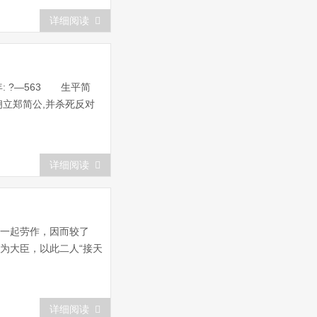
详细阅读
 ?—563 生平简
佣立郑简公,并杀死反对
详细阅读
”一起劳作，因而较了
为大臣，以此二人“接天
详细阅读