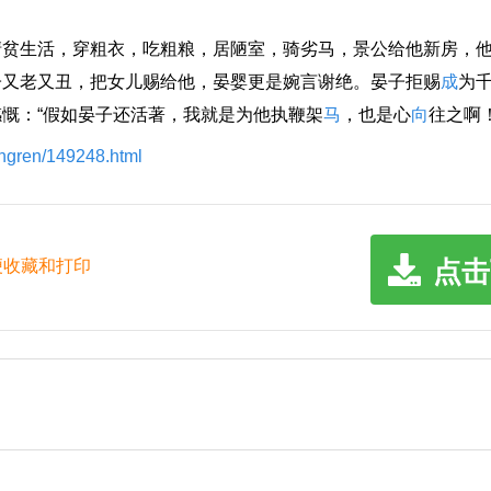
生活，穿粗衣，吃粗粮，居陋室，骑劣马，景公给他新房，他
子又老又丑，把女儿赐给他，晏婴更是婉言谢绝。晏子拒赐
成
为
慨：“假如晏子还活著，我就是为他执鞭架
马
，也是心
向
往之啊！
ingren/149248.html
点击
便收藏和打印