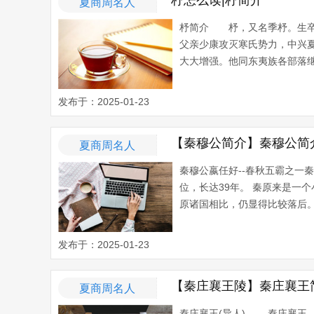
杼怎么读|杼简介
夏商周名人
杼简介 杼，又名季杼。生卒
父亲少康攻灭寒氏势力，中兴
大大增强。他同东夷族各部落继
发布于：2025-01-23
【秦穆公简介】秦穆公简
夏商周名人
秦穆公嬴任好--春秋五霸之一
位，长达39年。 秦原来是一
原诸国相比，仍显得比较落后。
发布于：2025-01-23
【秦庄襄王陵】秦庄襄王
夏商周名人
秦庄襄王(异人) 秦庄襄王，