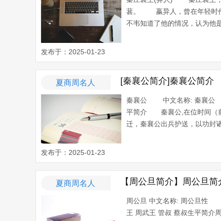
葚。 嬴异人，曾在年轻时作
不韦知道了他的情况，认为他是“
发布于：2025-01-23
[秦襄公简介]秦襄公简介
夏商周名人
秦襄公 中文名称: 秦襄公 
平简介 秦襄公,在位时间（前
迁，秦襄公出兵护送，以功封诸侯
发布于：2025-01-23
【周公旦简介】周公旦简
夏商周名人
周公旦 中文名称: 周公旦性 别:
王 周武王 管叔 蔡叔生平简