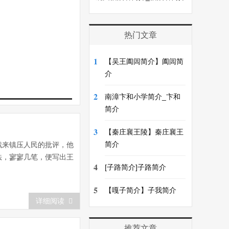
热门文章
1
【吴王阖闾简介】阖闾简
介
2
南漳卞和小学简介_卞和
简介
3
【秦庄襄王陵】秦庄襄王
简介
来镇压人民的批评，他
，寥寥几笔，便写出王
4
[子路简介]子路简介
5
【嘎子简介】子我简介
详细阅读
推荐文章