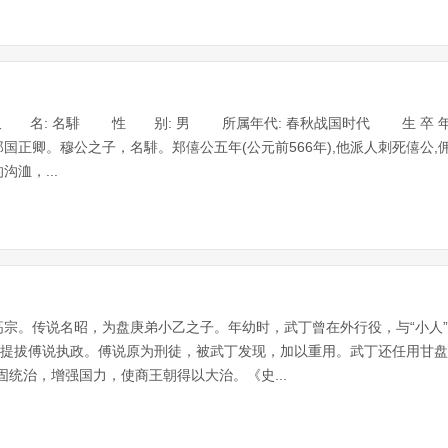
 名: 名騑 性 别: 男 所属年代: 春秋战国时代 生 卒 年:
郑国正卿。穆公之子，名騑。郑僖公五年(公元前566年),他派人刺死僖公,
洫，...
宗。传说名昭，为盘庚弟小乙之子。年幼时，武丁曾在外行役，与“小人
，提拔傅说执政。傅说原为刑徒，被武丁发现，加以重用。武丁还任用甘盘
固统治，增强国力，使商王朝得以大治。《史...