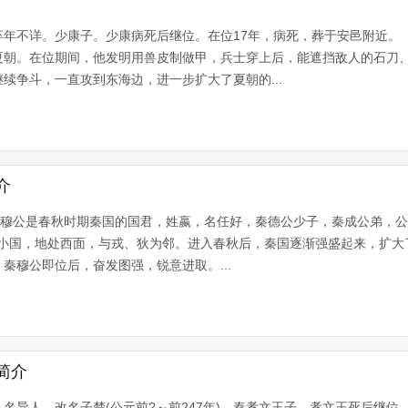
年不详。少康子。少康病死后继位。在位17年，病死，葬于安邑附近
夏朝。在位期间，他发明用兽皮制做甲，兵士穿上后，能遮挡敌人的石刀
续争斗，一直攻到东海边，进一步扩大了夏朝的...
介
秦穆公是春秋时期秦国的国君，姓嬴，名任好，秦德公少子，秦成公弟，公元
个小国，地处西面，与戎、狄为邻。进入春秋后，秦国逐渐强盛起来，扩大
秦穆公即位后，奋发图强，锐意进取。...
简介
名异人，改名子楚(公元前?～前247年)。秦孝文王子。孝文王死后继位