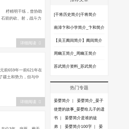
。 杼精明干练，曾协助
[干将历史简介]干将简介
、石箭的砍、射，战斗力
南漳卞和小学简介_卞和简介
【吴王阖闾简介】阖闾简介
详细阅读
周幽王简介_周幽王简介
苏武简介资料_苏武简介
前659年一前621年在
了疆土和势力，但与中
热门专题
晏婴简介
|
晏婴简介_晏子
详细阅读
使楚的故事_晏婴给儿子的遗
书
|
晏婴简介是谁的徒
弟
|
晏婴简介100字
|
晏
。在位3年，病死。葬于