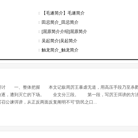
【毛遂简介】毛遂简介
田忌简介_田忌简介
[屈原简介介绍]屈原简介
吴起简介|吴起简介
触龙简介_触龙简介
研讨 一、整体把握 本文记叙周厉王暴虐无道，用高压手段乃至杀戮
放逐，遭到灭亡的下场。 全文分三段。 第一段，写厉王弭谤的方法
公谏弭谤，从正反两面反复阐明不可“防民之口...