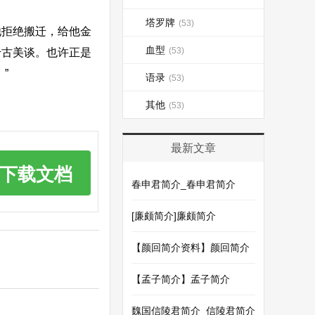
塔罗牌
(53)
拒绝搬迁，给他金
血型
(53)
千古美谈。也许正是
”
语录
(53)
其他
(53)
最新文章
下载文档
春申君简介_春申君简介
[廉颇简介]廉颇简介
【颜回简介资料】颜回简介
【孟子简介】孟子简介
魏国信陵君简介_信陵君简介