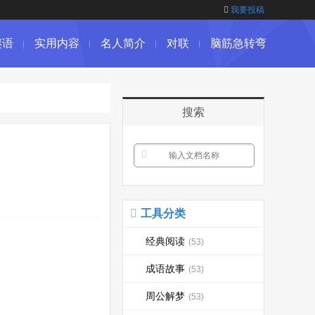
我要投稿
谜语
实用内容
名人简介
对联
脑筋急转弯
搜索
工具分类
经典阅读
(53)
成语故事
(53)
周公解梦
(53)