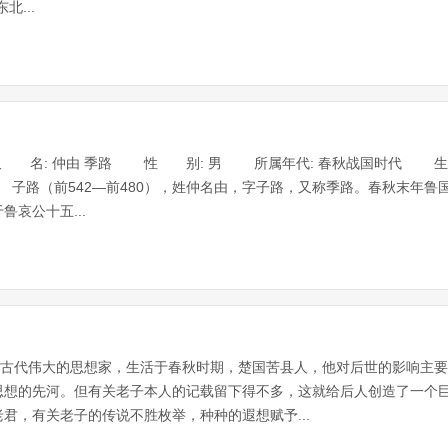
...
名: 仲由 季路 性 别: 男 所属年代: 春秋战国时代 生 卒
子路（前542—前480），姓仲名由，字子路，又称季路。春秋末年鲁
哀公十五...
国古代伟大的思想家，生活于春秋时期，楚国苦县人，他对后世的影响主
思想的先河。但有关老子本人的记载留下得不多，这就给后人创造了一个
君，有关老子的传说不胜枚举，种种的遐想赋予...