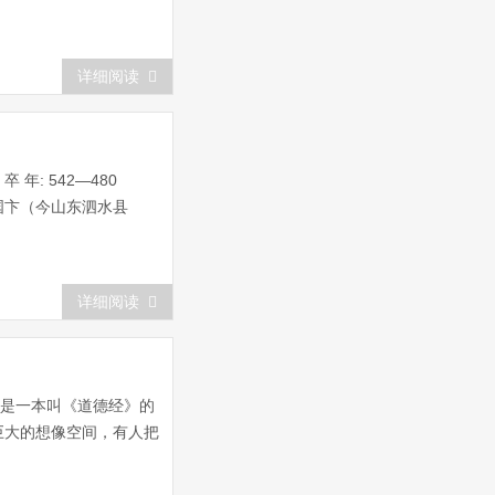
详细阅读
 年: 542—480
国卞（今山东泗水县
详细阅读
要是一本叫《道德经》的
巨大的想像空间，有人把