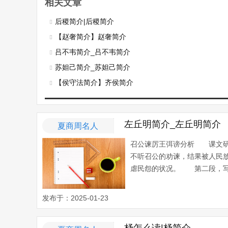
相关文章
后稷简介|后稷简介
【赵奢简介】赵奢简介
吕不韦简介_吕不韦简介
苏妲己简介_苏妲己简介
【侯守法简介】齐侯简介
左丘明简介_左丘明简介
夏商周名人
召公谏厉王弭谤分析 课文
不听召公的劝谏，结果被人民
虐民怨的状况。 第二段，写召
发布于：2025-01-23