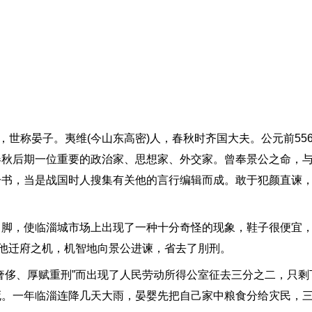
世称晏子。夷维(今山东高密)人，春秋时齐国大夫。公元前55
春秋后期一位重要的政治家、思想家、外交家。曾奉景公之命，
一书，当是战国时人搜集有关他的言行编辑而成。敢于犯颜直谏
，使临淄城市场上出现了一种十分奇怪的现象，鞋子很便宜，
为他迁府之机，机智地向景公进谏，省去了刖刑。
侈、厚赋重刑”而出现了人民劳动所得公室征去三分之二，只剩
死。一年临淄连降几天大雨，晏婴先把自己家中粮食分给灾民，