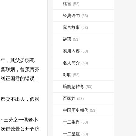
格言
(53)
经典语句
(53)
寓言故事
(53)
谜语
(53)
实用内容
(53)
6年，其父晏弱死
名人简介
(53)
与晋联姻，曾预言齐
对联
(53)
，纠正国君的错误；
脑筋急转弯
(53)
百家姓
都卖不出去，假脚
(53)
中国历史朝代
(53)
下三分之一供老小
十二生肖
(53)
三次进谏景公开仓济
十二星座
(53)