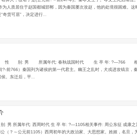
为人质居住于赵国都城邯郸，因为秦国屡次攻赵，他的处境很困难。这
奇货可居”，决定进行...
性 别: 男 所属年代: 春秋战国时代 生 卒 年: ?—766 
?-前766）秦国列为诸侯的第一代君主。幽王之乱时，犬戎进攻镐京，
。东迁后，平...
介
 男 所属年代: 西周时代 生 卒 年: ?—1105相关事件: 周公东征 成康之
介周公（？～公元前1105）西周初年的大政治家、大思想家。姓姬，名旦