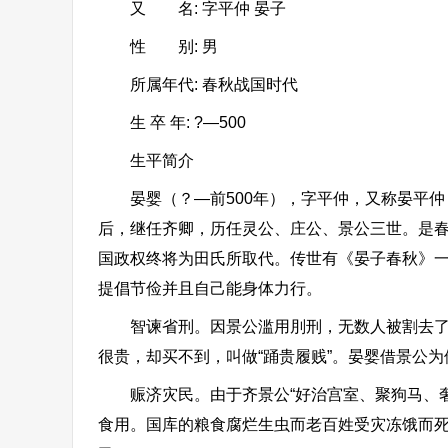
又 名: 字平仲 晏子
性 别: 男
所属年代: 春秋战国时代
生 卒 年: ?—500
生平简介
晏婴（？—前500年），字平仲，又称晏平仲，
后，继任齐卿，历任灵公、庄公、景公三世。是
国政权终将为田氏所取代。传世有《晏子春秋》
提倡节俭并且自己能身体力行。
智谏省刑。因景公滥用刖刑，无数人被割去了脚
很贵，却买不到，叫做“踊贵履贱”。晏婴借景公
赈济灾民。由于齐景公“好治宫室、聚狗马、奢
食用。国库的粮食腐烂生虫而老百姓受灾冻饿而