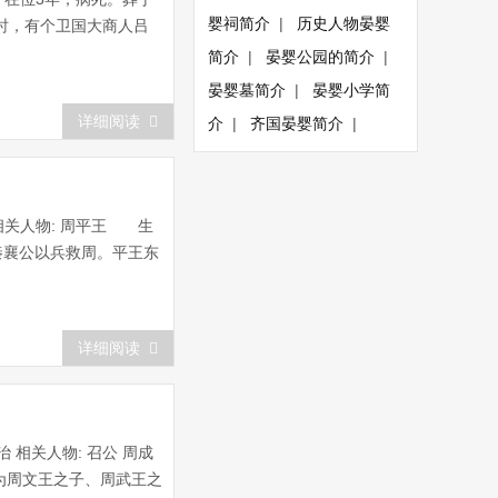
婴祠简介
|
历史人物晏婴
时，有个卫国大商人吕
简介
|
晏婴公园的简介
|
晏婴墓简介
|
晏婴小学简
详细阅读
介
|
齐国晏婴简介
|
相关人物: 周平王 生
秦襄公以兵救周。平王东
详细阅读
治 相关人物: 召公 周成
，为周文王之子、周武王之