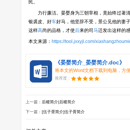
民。
力行廉洁。晏婴身为三朝宰相，竟始终过著清贫
银裘皮、好
车
好马，他坚辞不受，景公见他的妻
这样
高
尚的品格，才使
后
来的司
马
迁发出这样的感
本文来源：
https://tool.jxxyjl.com/xiashangzhoum
《晏婴简介_晏婴简介.doc》
将本文的Word文档下载到电脑，方
推荐度：
上一篇：
后稷简介|后稷简介
下一篇：
[伍子胥简介]伍子胥简介