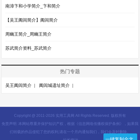
南漳卞和小学简介_卞和简介
【吴王阖闾简介】阖闾简介
周幽王简介_周幽王简介
苏武简介资料_苏武简介
热门专题
吴王阖闾简介
|
阖闾城遗址简介
|
Copyright @ 2011-
2026 实用工具网 All Rights Reserved. 版权所有
免责声明 :本网站尊重并保护知识产权，根据《信息网络传播权保护条例》，如果我
们转载的作品侵犯了您的权利,请在一个月内通知我们，我们会及时删除。
一键复制全文