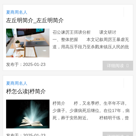
夏商周名人
左丘明简介_左丘明简介
召公谏厉王弭谤分析 课文研讨
一、整体把握 本文记叙周厉王暴虐无
道，用高压手段乃至杀戮来镇压人民的批
评，他不听召公的劝谏，结果被人民放
逐，遭到灭亡的下场。 全文分三
发布于：2025-01-23
详细阅读
段。 第一段，写厉王弭谤的方法，寥
寥几笔，便写出王虐民怨的状况。 第
夏商周名人
二段，写召公谏弭谤，从正反两面反复阐
明不可“防民之口...
杼怎么读|杼简介
杼简介 杼，又名季杼。生卒年不详。
少康子。少康病死后继位。在位17年，病
死，葬于安邑附近。 杼精明干练，曾
协助父亲少康攻灭寒氏势力，中兴夏朝。
在位期间，他发明用兽皮制做甲，兵士穿
发布于：2025-01-23