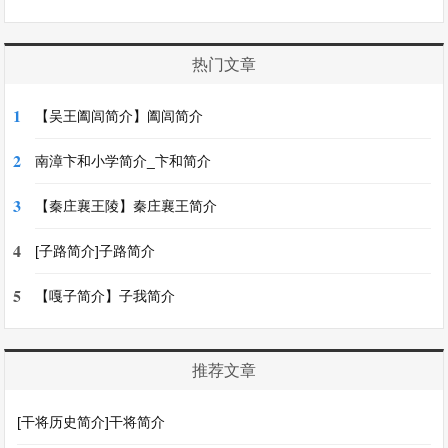
热门文章
1
【吴王阖闾简介】阖闾简介
2
南漳卞和小学简介_卞和简介
3
【秦庄襄王陵】秦庄襄王简介
4
[子路简介]子路简介
5
【嘎子简介】子我简介
推荐文章
[干将历史简介]干将简介