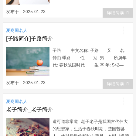
周成王 周武王 管叔 蔡叔生平简介周公
（？～公元前1105）西周初年的大政治
发布于：2025-01-23
详细阅读
家、大思想家。姓姬，名旦，为周文王之
子、周武王之弟，因食采邑于周(今陕西
夏商周名人
宝鸡东北...
[子路简介]子路简介
子路 中文名称: 子路 又 名:
仲由 季路 性 别: 男 所属年
代: 春秋战国时代 生 卒 年: 542—
480 相关人物: 孔子 生平简
介 子路（前542—前480），姓仲名
发布于：2025-01-23
详细阅读
由，字子路，又称季路。春秋末年鲁国卞
（今山东泗水县人）。生于鲁襄公十一
夏商周名人
年，卒于鲁哀公十五...
老子简介_老子简介
道可道非常道--老子老子是我国古代伟大
的思想家，生活于春秋时期，楚国苦县