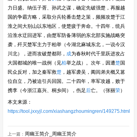
力日盛。纳伍子胥、孙武之谋，确定先破强楚，再服越
国的争霸方略，采取分兵轮番击楚之策，频频攻楚于江
淮之间大别山以东地区，使楚疲于奔命。十四年，统兵
沿淮水迂回进军，由楚军防备薄弱的东北部实施战略突
袭，歼灭楚军主力于柏举（今湖北麻城东北，一说今汉
川北），进而攻破楚都郢，
成
为春秋时代千里跃进攻占
大国都城的唯一战例（见
柏
举之战）。次年，因遭
楚
国
民众反对，加之秦军救
楚
，越军袭吴，阖闾弟夫概又篡
位自立，乃被迫引兵回国。二十四年，率军攻越，败于
携李（今浙江嘉兴、桐乡间），伤足
后
亡。（张丽
荣
）
本文来源：
https://tool.jxxyjl.com/xiashangzhoumingren/149275.html
周幽王简介_周幽王简介
上一篇：