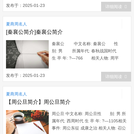
人质居住于赵国都城邯郸，因为秦国屡次
发布于：2025-01-23
详细阅读
攻赵，他的处境很困难。这时，有个卫国
大商人吕不韦知道了他的情况，认为他
夏商周名人
是“奇货可居”，决定进行...
[秦襄公简介]秦襄公简介
秦襄公 中文名称: 秦襄公 性
别: 男 所属年代: 春秋战国时代
生 卒 年: ?—766 相关人物: 周平
王 生平简介 秦襄公,在位时间
（前?-前766）秦国列为诸侯的第一代君
发布于：2025-01-23
详细阅读
主。幽王之乱时，犬戎进攻镐京，秦襄公
以兵救周。平王东迁，秦襄公出兵护送，
夏商周名人
以功封诸侯。东迁后，平...
【周公旦简介】周公旦简介
周公旦 中文名称: 周公旦性 别: 男 所
属年代: 西周时代 生 卒 年: ?—1105相关
事件: 周公东征 成康之治 相关人物: 召公