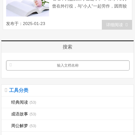
曾在外行役，与“小人”一起劳作，因而较
了解“稼穑之艰难”。他即王位后，提拔傅
说执政。傅说原为刑徒，被武丁发现，加
发布于：2025-01-23
详细阅读
以重用。武丁还任用甘盘为大臣，以此二
人“接天下之政，治天下之民”，力求巩固
统治，增强国力，使商王朝得以大治。
搜索
《史...
工具分类
经典阅读
(53)
成语故事
(53)
周公解梦
(53)