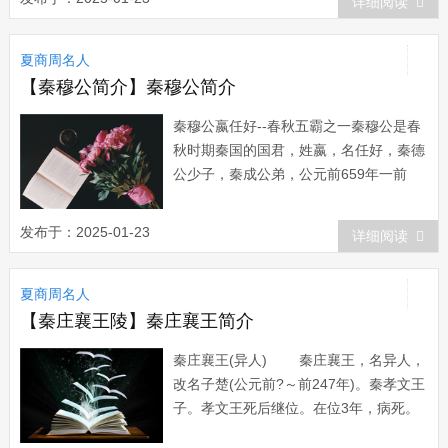
详细阅读
上后，能遮挡敌人的石刀、石箭的砍、
射，战斗力大大增强。他同东夷族各部落
夏商周名人
继续争斗，一直攻到东海边，进一步扩大
了夏朝的...
【秦穆公简介】秦穆公简介
秦穆公嬴任好--春秋五霸之一秦穆公是春
秋时期秦国的国君，姓嬴，名任好，秦德
公少子，秦成公弟，公元前659年一前
621年在位，长达39年。 秦原来是一个小
国，地处西面，与戎、狄为邻。进入春秋
发布于：2025-01-23
详细阅读
后，秦国逐渐强盛起来，扩大了疆土和势
力，但与中原诸国相比，仍显得比较落
夏商周名人
后。秦穆公即位后，奋发图强，锐意进
取。...
【秦庄襄王陵】秦庄襄王简介
秦庄襄王(异人) 秦庄襄王，名异人，
改名子楚(公元前?～前247年)。秦孝文王
子。孝文王死后继位。在位3年，病死。
葬于葚。 嬴异人，曾在年轻时作为