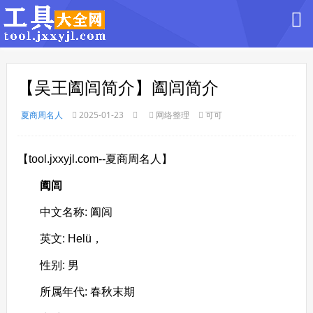
【吴王阖闾简介】阖闾简介
夏商周名人
2025-01-23
网络整理
可可
【tool.jxxyjl.com--夏商周名人】
阖闾
中文名称: 阖闾
英文: Helü，
性别: 男
所属年代: 春秋末期