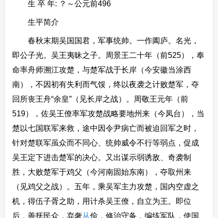
生 卒 年: ？～公元前496
生平简介
春秋末期吴国国君，军事统帅。一作阖庐。名光，
即公子光。吴王夷昧之子。周景王二十年（前525），奉
命率舟师溯江攻楚，与楚军战于长岸（今安徽当涂西
南），不因初有失利而气馁，终以夜袭之计败楚军，夺
回所丧王舟“余皇”（见长岸之战）。周敬王元年（前
519），佐吴王僚率军攻楚战略要地州来（今凤台），当
楚以七国联军来救，途中因令尹病亡而被迫回军之时，
针对楚联军虽众而不同心、统帅威令不行等弱点，促成
吴王定下进击楚军的决心。又出谋示弱诱敌、奇袭制
胜，大败楚军于鸡父（今河南固始东南），夺取州来
（见鸡父之战）。五年，乘吴军主力攻楚，国内空虚之
机，得伍子胥之助，用计杀吴王僚，自立为王。即位
后，善抚民众，弃奢
从
俭，修治守备，编练军队，使国