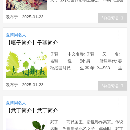
人，他对后世的影响主要是一本叫《道德
经》的著作，他开创了我国古代哲学思想
的先河。但有关老子本人的记载留下得不
发布于：2025-01-23
详细阅读
多，这就给后人创造了一个巨大的想像空
间，有人把他神化，有人认为他就是太上
夏商周名人
老君，有关老子的传说不胜枚举，种种的
遐想赋予...
【嘎子简介】子驷简介
子驷 中文名称: 子驷 又 名:
名騑 性 别: 男 所属年代: 春
秋战国时代 生 卒 年: ?—563 生
平简介 子驷(?—前563)春秋时郑国正
卿。穆公之子，名騑。郑僖公五年(公元
发布于：2025-01-23
详细阅读
前566年),他派人刺死僖公,佣立郑简公,并
杀死反对他的群公子执政时，整顿田地的
夏商周名人
沟洫，...
【武丁简介】武丁简介
武丁 商代国王。后世称作高宗。传说
名昭，为盘庚弟小乙之子。年幼时，武丁