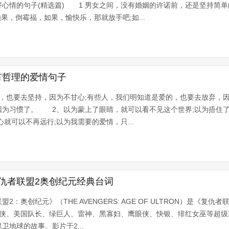
心情的句子(精选篇) 1 男女之间，没有婚姻的许诺前，还是坚持简单
果，倒霉福，如果，愉快乐，那就放手吧;如...
有哲理的爱情句子
，也要去坚持，因为不甘心;有些人，我们明知道是爱的，也要去放弃，因
因为习惯了。 2、以为蒙上了眼睛，就可以看不见这个世界;以为捂住
就可以不再远行;以为我需要的爱情，只...
复仇者联盟2奥创纪元经典台词
：奥创纪元》（THE AVENGERS: AGE OF ULTRON）是《复
侠、美国队长、绿巨人、雷神、黑寡妇、鹰眼侠、快银、绯红女巫等超级英
地球的故事。影片于2...