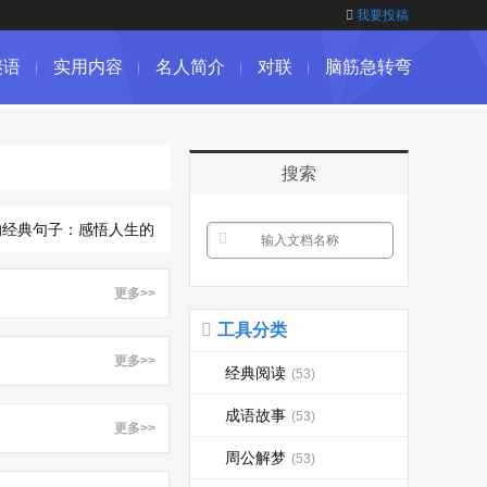
我要投稿
谜语
实用内容
名人简介
对联
脑筋急转弯
搜索
典句子：感悟人生的经典句子
关于友情的句子|关于友情的句子
更多>>
工具分类
更多>>
经典阅读
(53)
成语故事
(53)
更多>>
周公解梦
(53)