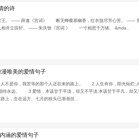
情的诗
王。 —— 薛逢《宫词》 断无蜂蝶慕幽香，红衣脱尽芳心苦。 —— 
立琼轩。 —— 朱庆馀《宫词 》 一寸相思千万绪。 &mda...
浪漫唯美的爱情句子
个人不是你，我苦等的那个人还在来的路上。 2 人生有你，阳光灿烂;
期待永远。 3 爱情，本该甘于平淡，却又不平淡;本该甘于平凡，却又
路上，念在远方。七月的枝头已渐渐挂...
有内涵的爱情句子