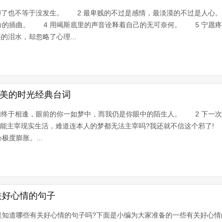
却了也不等于没发生。 2 最卑贱的不过是感情，最淡漠的不过是人心
命的插曲。 4 用竭斯底里的声音诠释着自己的无可奈何。 5 宁愿
的泪水，却忽略了心理...
最美的时光经典台词
们终于相逢，眼前的你一如梦中，而我仍是你眼中的陌生人。 2 下一
不能主宰现实生活，难道连本人的梦都无法主宰吗?我还就不信这个邪了!
度膨胀。...
关好心情的句子
迷知道哪些有关好心情的句子吗?下面是小编为大家准备的一些有关好心情