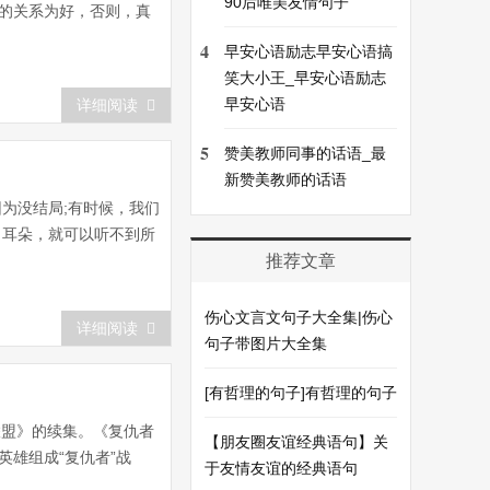
90后唯美友情句子
的关系为好，否则，真
4
早安心语励志早安心语搞
笑大小王_早安心语励志
早安心语
详细阅读
5
赞美教师同事的话语_最
新赞美教师的话语
为没结局;有时候，我们
了耳朵，就可以听不到所
推荐文章
伤心文言文句子大全集|伤心
详细阅读
句子带图片大全集
[有哲理的句子]有哲理的句子
仇者联盟》的续集。《复仇者
【朋友圈友谊经典语句】关
雄组成“复仇者”战
于友情友谊的经典语句