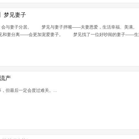
】梦见妻子
，会与妻子分居。 梦见与妻子拌嘴——夫妻恩爱，生活幸福、美满
和妻分离——会更加宠爱妻子。 梦见找了一位好吵闹的妻子——生活会
见流产
，但最后一定会度过难关。...