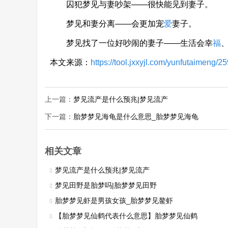
囚犯梦见与妻吵架——很快能见到妻子。
梦见和妻分离——会更加宠
爱
妻子。
梦见找了一位好吵闹的妻子——生活会幸
福
本文来源：
https://tool.jxxyjl.com/yunfutaimeng/2
上一篇：
梦见流产是什么预兆|梦见流产
下一篇：
胎梦梦见海龟是什么意思_胎梦梦见海龟
相关文章
梦见流产是什么预兆|梦见流产
梦见田野是胎梦吗|胎梦梦见田野
胎梦梦见虾是男孩女孩_胎梦梦见鳌虾
【胎梦梦见仙鹤代表什么意思】胎梦梦见仙鹤