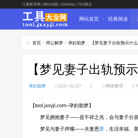
江夏教育网
|
网站地图
|
SiteMap
|
TAG聚合
网站首页
经典阅读
首页
>
周公解梦
>
孕妇胎梦
>
【梦见妻子出轨预示什么
【梦见妻子出轨预示
孕妇胎梦
2021-02-07
网络整理
【tool.jxxyjl.com--孕妇胎梦】
梦见拥抱妻子——是不祥之兆，会与妻子分
梦见与妻子拌嘴——夫妻恩
爱
，生活幸福、