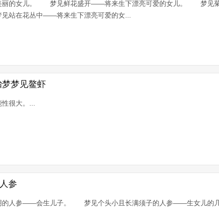
下美丽的女儿。 梦见鲜花盛开——将来生下漂亮可爱的女儿。 梦
站在花丛中——将来生下漂亮可爱的女...
胎梦梦见鳌虾
很大。...
见人参
的人参——会生儿子。 梦见个头小且长满须子的人参——生女儿的几率