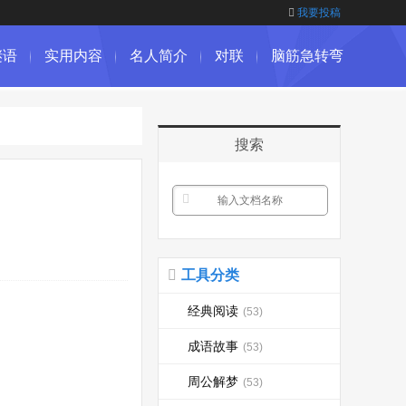
我要投稿
谜语
实用内容
名人简介
对联
脑筋急转弯
搜索
工具分类
经典阅读
(53)
成语故事
(53)
周公解梦
(53)