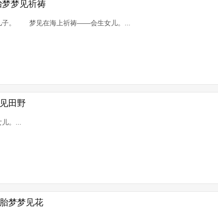
胎梦梦见祈祷
子。 梦见在海上祈祷——会生女儿。...
梦见田野
。...
|胎梦梦见花