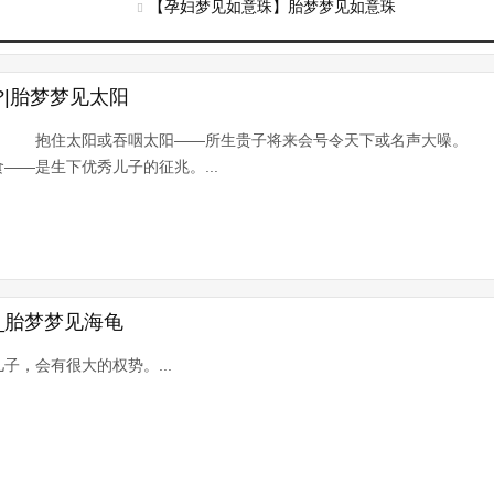
【孕妇梦见如意珠】胎梦梦见如意珠
|胎梦梦见太阳
。 抱住太阳或吞咽太阳——所生贵子将来会号令天下或名声大噪。 
—是生下优秀儿子的征兆。...
_胎梦梦见海龟
子，会有很大的权势。...