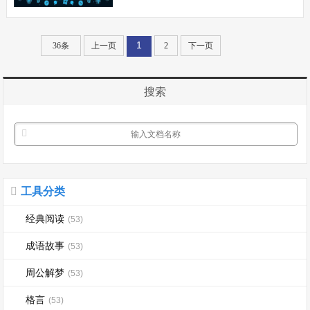
人、厨子等纷纷穿绣面官服。百姓怨声载
道并编制歌谣：“灶上养，中郎将。烂羊
1
36条
上一页
2
下一页
胃，骑都尉。烂羊头...
搜索
工具分类
经典阅读
(53)
成语故事
(53)
周公解梦
(53)
格言
(53)