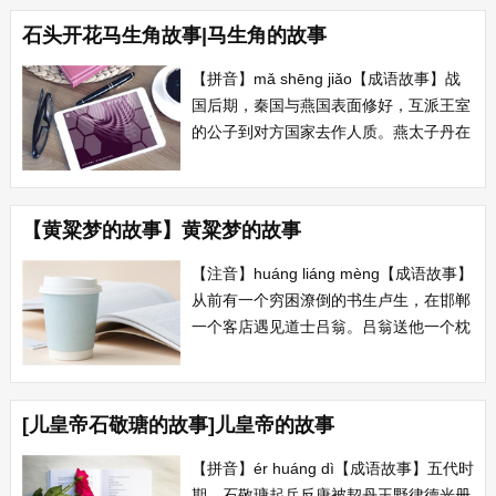
国，牵制晋国对秦国有好处。秦穆公认为
石头开花马生角故事|马生角的故事
有道理就立即撤军。 【典故】若舍郑以
为东道主，行李之往来，共...
【拼音】mǎ shēng jiǎo【成语故事】战
国后期，秦国与燕国表面修好，互派王室
的公子到对方国家去作人质。燕太子丹在
秦国作人质，秦王嬴政对他十分无礼与蔑
视。太子丹向秦王请求允许他回燕国，秦
王说除非马生角乌鸦白头才成。太子丹逃
【黄粱梦的故事】黄粱梦的故事
回燕国，派荆轲去刺杀秦王。 【出处】
燕太子丹质于秦，秦王遇之无礼，不得...
【注音】huáng liáng mèng【成语故事】
从前有一个穷困潦倒的书生卢生，在邯郸
一个客店遇见道士吕翁。吕翁送他一个枕
头，这时店主正开始做黄粱饭，卢生小睡
一会，在梦中他中进士做宰相娶美妻，儿
孙满堂，生活美满。梦醒后，主人的黄粱
[儿皇帝石敬瑭的故事]儿皇帝的故事
饭都还没做熟。 【典故...
【拼音】ér huáng dì【成语故事】五代时
期，石敬瑭起兵反唐被契丹王野律德光册