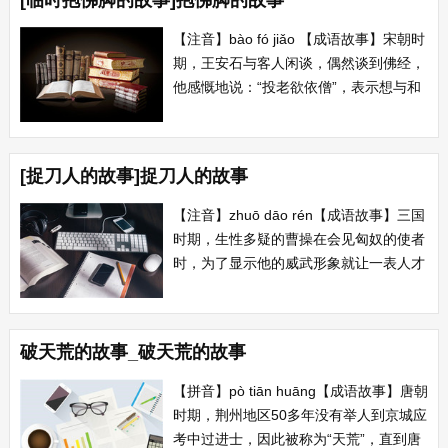
[临时抱佛脚的故事]抱佛脚的故事
然被叫去为晋孝武帝写祭文。 【典故】
此当有大手笔事。...
【注音】bào fó jiǎo 【成语故事】宋朝时
期，王安石与客人闲谈，偶然谈到佛经，
他感慨地说：“投老欲依僧”，表示想与和
尚去做伴。旁人加上一句“急来抱佛脚”。
王安石不悦，那人说古诗对谚语，如改成
对联则成为“老...
[捉刀人的故事]捉刀人的故事
【注音】zhuō dāo rén【成语故事】三国
时期，生性多疑的曹操在会见匈奴的使者
时，为了显示他的威武形象就让一表人才
的崔季珪装成他接见，自己则扮成武士提
着刀站在床头。会见完毕就命间谍问匈奴
使者对魏王的印象如何，匈奴使者说床头
破天荒的故事_破天荒的故事
捉刀人才是真正的英雄。 【出处】魏王
雅望非常，然床头捉刀...
【拼音】pò tiān huāng【成语故事】唐朝
时期，荆州地区50多年没有举人到京城应
考中过进士，因此被称为“天荒”，直到唐