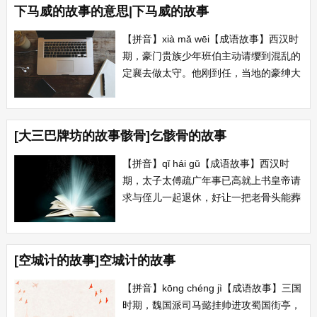
下马威的故事的意思|下马威的故事
【拼音】xià mǎ wēi【成语故事】西汉时
期，豪门贵族少年班伯主动请缨到混乱的
定襄去做太守。他刚到任，当地的豪绅大
姓把以前的犯事的人全都藏匿起来。而班
伯一上任就大肆宴请豪绅大姓，与他们交
朋友，待了解犯事的人藏身之处后立即下
[大三巴牌坊的故事骸骨]乞骸骨的故事
令捕杀，定襄很快就安定了。 【典故】
畏其下车作威，吏民竦...
【拼音】qǐ hái gǔ【成语故事】西汉时
期，太子太傅疏广年事已高就上书皇帝请
求与侄儿一起退休，好让一把老骨头能葬
在故乡。他们的请求得到批准，离京时，
公卿大夫在城外为他们饯行，因他们知足
不辱，功成身退，被人们尊为“贤大夫”。
[空城计的故事]空城计的故事
【典故】充国乞骸骨，赐安车驷马。...
【拼音】kōng chéng jì【成语故事】三国
时期，魏国派司马懿挂帅进攻蜀国街亭，