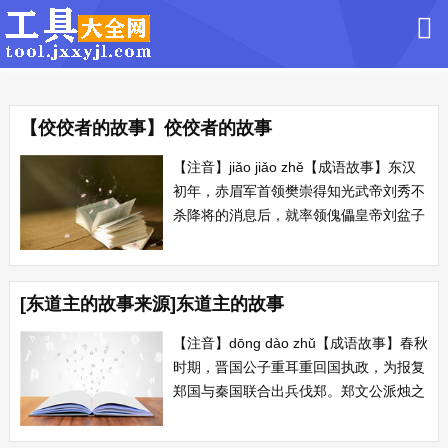
【佼佼者的故事】佼佼者的故事
【注音】jiǎo jiǎo zhě【成语故事】东汉
初年，赤眉军首领樊崇得知光武帝刘秀不
杀降将的消息后，就率领傀儡皇帝刘盆子
及丞相徐宣等30多万人前来投降，刘秀宽
待他们，赏给他们饭菜吃，问他们是否真
心投降，徐宣等表示真心归顺，刘秀认为
[东道主的故事来源]东道主的故事
他们是铁中之钢、人中佼佼者。 【出
处】卿所谓铁中铮铮，佣中佼佼者。...
【注音】dōng dào zhǔ【成语故事】春秋
时期，晋国公子重耳重回国执政，为报复
郑国与秦国联合出兵伐郑。郑文公派烛之
武去劝秦穆公退兵，说郑国与秦国不相
连，让郑国作为秦国的东道主去对付晋