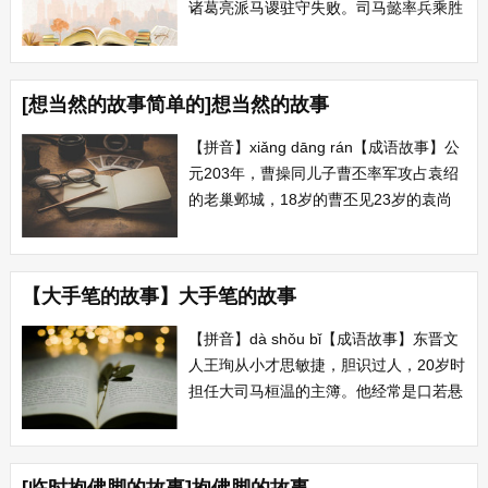
诸葛亮派马谡驻守失败。司马懿率兵乘胜
直逼西城，诸葛亮无兵迎敌，但沉着镇
定，大开城门，自己在城楼上弹琴。司马
懿怀疑设有埋伏，引兵退去。等得知西城
[想当然的故事简单的]想当然的故事
是空城回去再战，赵云赶回解围。 【出
处】...
【拼音】xiǎng dāng rán【成语故事】公
元203年，曹操同儿子曹丕率军攻占袁绍
的老巢邺城，18岁的曹丕见23岁的袁尚
妻子甄氏十分漂亮，就强占为夫人。孔融
知道后就写信给曹操，运用当年周武王把
商纣王的宠妃妲己赏给周公的典故。曹操
【大手笔的故事】大手笔的故事
不解，孔融说他根据现在推想过去的。
【出处】以今...
【拼音】dà shǒu bǐ【成语故事】东晋文
人王珣从小才思敏捷，胆识过人，20岁时
担任大司马桓温的主簿。他经常是口若悬
河，下笔成文。一天晚上王珣做了一个
梦，梦中有人送给他一支像椽子那样大的
笔，预感有大手笔的事情要做。第二天果