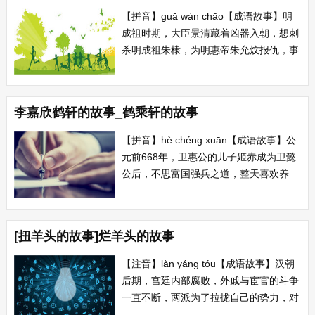
【拼音】guā wàn chāo【成语故事】明
成祖时期，大臣景清藏着凶器入朝，想刺
杀明成祖朱棣，为明惠帝朱允炆报仇，事
情败露。成祖大怒，下令将景清磔死，并
将他的家族全部株连，后来还不解恨，把
与他相关的乡亲与邻居全部处死，于是整
李嘉欣鹤轩的故事_鹤乘轩的故事
个村子变为废墟。 【典故】藉其乡，转
相攀染，谓之瓜蔓抄，村...
【拼音】hè chéng xuān【成语故事】公
元前668年，卫惠公的儿子姬赤成为卫懿
公后，不思富国强兵之道，整天喜欢养
鹤，甚至荒唐到给鹤封官位，享官禄，专
门把大夫乘坐的车子给鹤乘坐。百姓怨声
载道。北方狄国借机出兵攻打卫国，卫国
[扭羊头的故事]烂羊头的故事
士兵根本不抵抗就逃散，卫懿公被狄兵所
杀。...
【注音】làn yáng tóu【成语故事】汉朝
后期，宫廷内部腐败，外戚与宦官的斗争
一直不断，两派为了拉拢自己的势力，对
外滥授官职，所授的官职名目繁多，小商