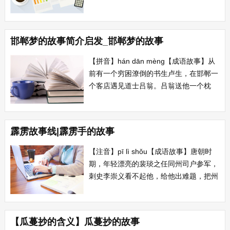
宣宗时期，有一个荆州举人刘蜕中了进
士，破了天荒。荆州魏国公崔铉特地奖励
他70万钱。刘蜕不受并回信说：“五十年
邯郸梦的故事简介启发_邯郸梦的故事
来，自是人废；一...
【拼音】hán dān mèng【成语故事】从
前有一个穷困潦倒的书生卢生，在邯郸一
个客店遇见道士吕翁。吕翁送他一个枕
头，这时店主正开始做黄粱饭，卢生小睡
一会，在梦中他中进士做宰相娶美妻，儿
孙满堂，生活美满。梦醒后，主人的黄粱
霹雳故事线|霹雳手的故事
饭都还没做熟。 【出处】中年许国邯郸
梦，晚岁还...
【注音】pī lì shǒu【成语故事】唐朝时
期，年轻漂亮的裴琰之任同州司户参军，
刺史李崇义看不起他，给他出难题，把州
中积压多年的旧案数百件交给他，让他短
期内判完。裴琰之很快判完，而且判词非
常妥当。李崇义大吃一惊，从此刮目相
【瓜蔓抄的含义】瓜蔓抄的故事
看。裴琰之因此获“霹雳手”的美称。...