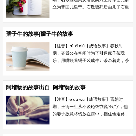
立为晋国儿皇帝。石敬瑭死后由儿子石重
光继位即出帝。944年，契丹进犯晋国，
出帝率军抵抗失败，皇太后李氏写降书请
求皇帝阿翁放他们一条生路，表示自己说
孺子牛的故事|孺子牛的故事
过的话驷马难追。 【典故】...
【注音】rú zǐ niú【成语故事】春秋时
期，齐景公在空闲时为了引逗庶子荼玩
乐，用嘴咬着绳子装成牛让荼牵着走，荼
十分高兴，又唱又跳的，一时得意忘形，
摔倒在地，齐景公咬得太紧，冷不防把他
的几颗牙齿给拉断了。 【出处】人在
阿堵物的故事出自_阿堵物的故事
变，思想在变，多少英雄甘当孺子
牛。 郭小川《登九...
【注音】ē dǔ wù【成语故事】晋朝时
期，王衍一生从不谈论钱或说“钱”字，他
的妻子故意将钱放在房中，挡住他走路，
想逼他说出一个“钱”字。谁知王衍看见了
钱，因钱堵住走路，就教他妻子把阿堵物
拿开，就是不说出一个“钱”...