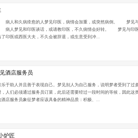
生
 病人和久病痊愈的人梦见印医，病情会加重，或突然病倒。 梦见与
 病人梦见和印医谈话，或请教印医，不久病情会好转。 梦见与印医
印医或西医大夫，不久会被辞退，或生意受到冲...
梦见酒店服务员
者乐于助人并且善于表现自己。梦见别人为自己服务，说明梦者受到了过
，人们必须通过服务员订菜，此后还需要经过一段时间的等候，因此这
店服务员象征梦者应该具备的精神品质：积极、...
小炉匠