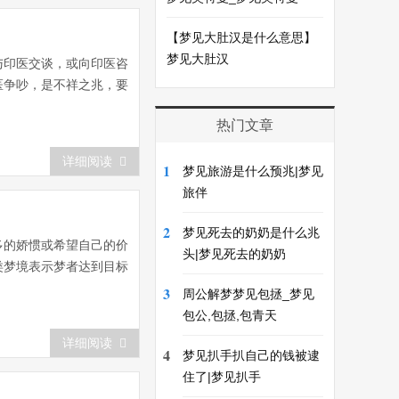
【梦见大肚汉是什么意思】
梦见大肚汉
印医交谈，或向印医咨
争吵，是不祥之兆，要
热门文章
详细阅读
1
梦见旅游是什么预兆|梦见
旅伴
2
梦见死去的奶奶是什么兆
多的娇惯或希望自己的价
头|梦见死去的奶奶
类梦境表示梦者达到目标
3
周公解梦梦见包拯_梦见
包公,包拯,包青天
详细阅读
4
梦见扒手扒自己的钱被逮
住了|梦见扒手