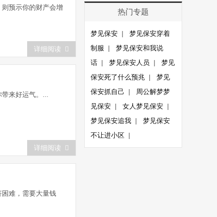
，则预示你的财产会增
热门专题
梦见保安
|
梦见保安穿着
制服
|
梦见保安和我说
详细阅读
话
|
梦见保安人员
|
梦见
保安死了什么预兆
|
梦见
保安抓自己
|
周公解梦梦
来好运气。...
见保安
|
女人梦见保安
|
梦见保安追我
|
梦见保安
不让进小区
|
详细阅读
济困难，需要大量钱