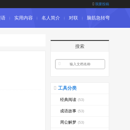
我要投稿
谜语
实用内容
名人简介
对联
脑筋急转弯
搜索
工具分类
经典阅读
(53)
成语故事
(53)
周公解梦
(53)