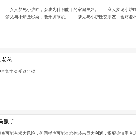
传。 女人梦见小炉匠，会成为精明能干的家庭主妇。 商人梦见小炉
 梦见与小炉匠吵架，能开源节流。 梦见与小炉匠交朋友，会财源不断
见老总
的能力会受到阻碍。...
马贩子
投资可能有极大风险，但同样也可能会给你带来巨大利润，提醒你慎重