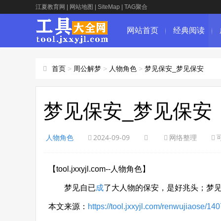
江夏教育网
|
网站地图
|
SiteMap
|
TAG聚合
网站首页
经典阅读
首页
>
周公解梦
>
人物角色
>
梦见保安_梦见保安
梦见保安_梦见保安
人物角色
2024-09-09
网络整理
【tool.jxxyjl.com--人物角色】
梦见自已
成
了大人物的保安，是好兆头；梦
本文来源：
https://tool.jxxyjl.com/renwujiaose/14