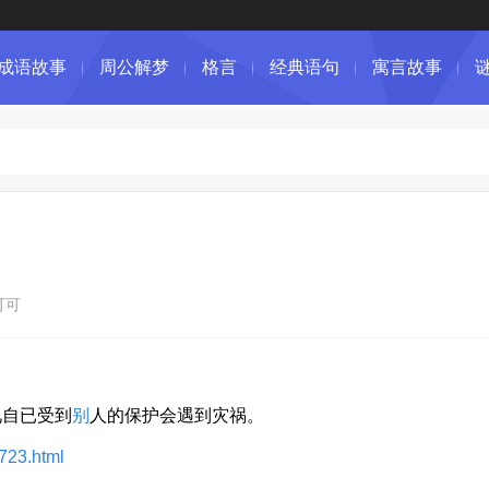
成语故事
周公解梦
格言
经典语句
寓言故事
可可
见自已受到
别
人的保护会遇到灾祸。
0723.html