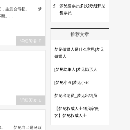
5
梦见售票员多找我钱|梦见
匠，生意会亏损。 梦
售票员
。...
推荐文章
详细阅读
梦见做媒人是什么意思|梦见
做媒人
[梦见隐形人]梦见隐形人
[梦见小丑]梦见小丑
梦见出纳员_梦见出纳员
详细阅读
【梦见权威人士到我家做
客】梦见权威人士
考虑。 梦见自己是马贩