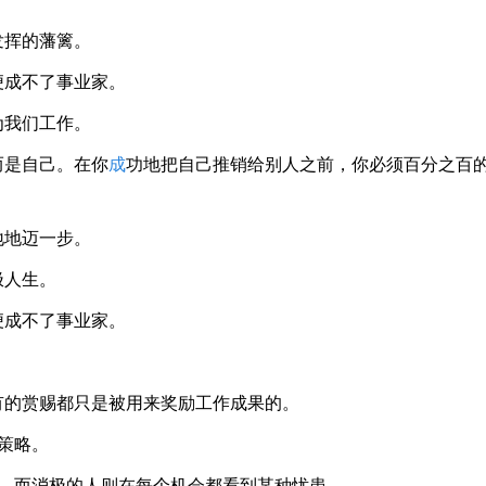
发挥的藩篱。
便成不了事业家。
为我们工作。
而是自己。在你
成
功地把自己推销给别人之前，你必须百分之百
地地迈一步。
极人生。
便成不了事业家。
。
有的赏赐都只是被用来奖励工作成果的。
策略。
，而消极的人则在每个机会都看到某种忧患。