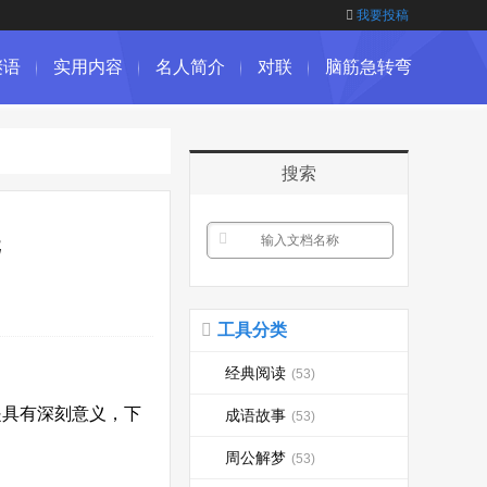
我要投稿
谜语
实用内容
名人简介
对联
脑筋急转弯
搜索
选
工具分类
经典阅读
(53)
是具有深刻意义，下
成语故事
(53)
周公解梦
(53)