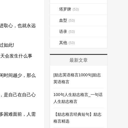
塔罗牌
(53)
血型
(53)
进取心，也就永远
语录
(53)
其他
(53)
过如此!
明天会发生什么事
最新文章
[励志英语格言1000句]励志
闲时间越少，那么
英语格言
，是自己在自己心
100句人生励志格言_一句话
人生励志格言
多困难面前，人需
【励志格言经典短句】励志
格言精选