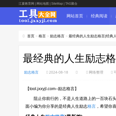
江夏教育网
|
网站地图
|
SiteMap
|
TAG聚合
网站首页
经典阅读
首页
>
格言
>
励志格言
>
最经典的人生励志格言|经典
最经典的人生励志格
励志格言
2024-08-18
网络整理
【tool.jxxyjl.com--励志格言】
阻止你前行的，不是人生道路上的一百块石头
面小编为你分享的是经典人生励志
格言
，希望你喜