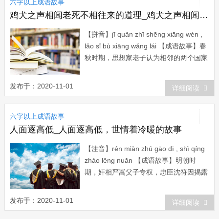
六字以上成语故事
国最近对我们很冷淡，一定是北方匈奴也
派有人来...
鸡犬之声相闻老死不相往来的道理_鸡犬之声相闻，老死不相往来的故事
【拼音】jī quǎn zhī shēng xiāng wén ,
lǎo sǐ bù xiāng wǎng lái 【成语故事】春
秋时期，思想家老子认为相邻的两个国家
彼此可以望见，两国鸡狗的叫声都可以听
见，各自吃自己的国家丰富的食物，穿自
发布于：2020-11-01
详细阅读
己的衣服，按照自...
六字以上成语故事
人面逐高低_人面逐高低，世情着冷暖的故事
【注音】rén miàn zhú gāo dī , shì qíng
zháo lěng nuǎn 【成语故事】明朝时
期，奸相严嵩父子专权，忠臣沈符因揭露
他们的劣迹被害至死，子女被流放。严嵩
吩咐押解差官张千、李万在...
发布于：2020-11-01
详细阅读