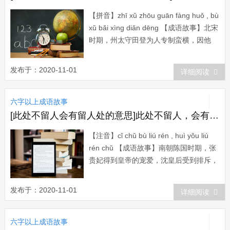
【拼音】zhī xǔ zhōu guān fàng huǒ , bù
xǔ bǎi xìng diǎn dēng 【成语故事】北宋
时期，州太守田登为人专制蛮横，因他
名“登”，下令州内百姓不许说任何一个
与“登&rdquo...
发布于：2020-11-01
详细阅读
六字以上成语故事
[此处不留人会有留人处的意思]此处不留人，会有留人处的故事
【注音】cǐ chǔ bù liú rén , huì yǒu liú
rén chǔ 【成语故事】南朝陈国时期，张
贵妃得到皇帝的宠爱，沈皇后受到排斥，
经常是半年以上得不到皇帝的临幸。一次
皇帝临幸沈皇后，刚坐一会就...
发布于：2020-11-01
详细阅读
六字以上成语故事