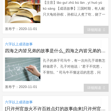
【注音】lǎo guī zhǔ bù làn , yí huò yú
kū sāng 【成语故事】三国时期，有人献
只大龟给孙权，孙权让人煮了吃，烧了一
万车柴都没有煮烂。孙权大怒，怨厨子的
水平太差。诸葛恪立即上前建议砍伐院门
发布于：2020-11-01
详细阅读
外的...
六字以上成语故事
四海之内皆兄弟的故事是什么_四海之内皆兄弟的故事
孔子的弟子司马牛，有一次向孔于请教怎
样做君子。孔子对他说：“君子不忧愁，
不害怕。” 司马牛不懂这话的意思，问
道：“不忧愁，不害怕，就叫做君子了
吗?” 孔子说：“君子经常反省自己；所以
发布于：2020-11-01
详细阅读
内心毫无愧疚，还有什么可忧愁、可害怕
的呢?&rdq...
六字以上成语故事
[只许州官放火不许百姓点灯的故事由来]只许州官放火，不许百姓点灯的故事