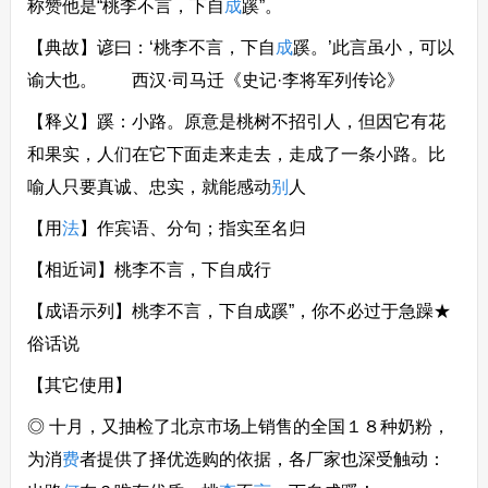
称赞他是“桃李不言，下自
成
蹊”。
【典故】谚曰：‘桃李不言，下自
成
蹊。’此言虽小，可以
谕大也。 西汉·司马迁《史记·李将军列传论》
【释义】蹊：小路。原意是桃树不招引人，但因它有花
和果实，人们在它下面走来走去，走成了一条小路。比
喻人只要真诚、忠实，就能感动
别
人
【用
法
】作宾语、分句；指实至名归
【相近词】桃李不言，下自成行
【成语示列】桃李不言，下自成蹊”，你不必过于急躁★
俗话说
【其它使用】
◎ 十月，又抽检了北京市场上销售的全国１８种奶粉，
为消
费
者提供了择优选购的依据，各厂家也深受触动：